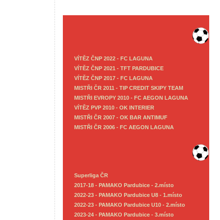
VÍTĚZ ČNP 2022 - FC LAGUNA
VÍTĚZ ČNP 2021 - TFT PARDUBICE
VÍTĚZ ČNP 2017 - FC LAGUNA
MISTŘI ČR 2011 - TIP CREDIT SKIPY TEAM
MISTŘI EVROPY 2010 - FC AEGON LAGUNA
VÍTĚZ PVP 2010 - OK INTERIER
MISTŘI ČR 2007 - OK BAR ANTIMUF
MISTŘI ČR 2006 - FC AEGON LAGUNA
Superliga ČR
2017-18 - PAMAKO Pardubice - 2.místo
2022-23 - PAMAKO Pardubice U8 - 1.místo
2022-23 - PAMAKO Pardubice U10 - 2.místo
2023-24 - PAMAKO Pardubice - 3.místo