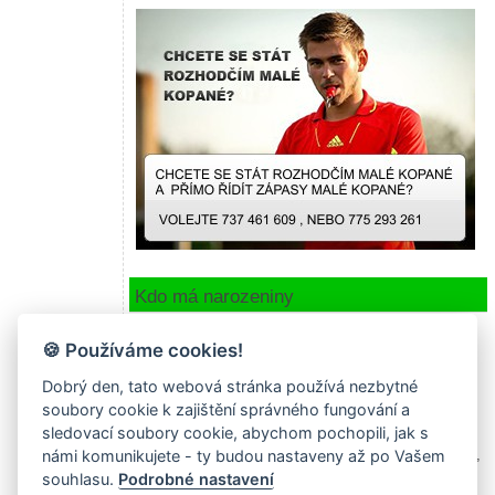
Kdo má narozeniny
Dnes:
🍪 Používáme cookies!
Lukáš Kaplan
31
Mazači
Zítra:
Dobrý den, tato webová stránka používá nezbytné
Tomáš Molek
35
FC Věřte nevěřte
soubory cookie k zajištění správného fungování a
Pozítří:
sledovací soubory cookie, abychom pochopili, jak s
Nikdo
námi komunikujete - ty budou nastaveny až po Vašem
Všem oslavencům gratulujeme a přejeme hodně zdraví,
síly a osobních úspěchů do dalších let ! ! !
souhlasu.
Podrobné nastavení