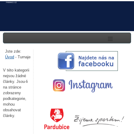
PAMAKO.CZ
≡
Jste zde:
Úvod
-
Turnaje
V této kategorii
nejsou žádné
články. Jsou-li
na stránce
zobrazeny
podkategorie,
mohou
obsahovat
články.